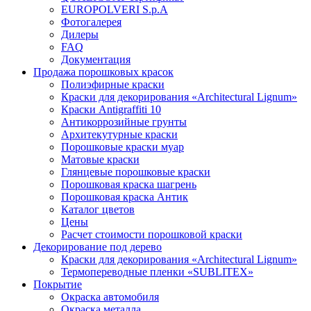
EUROPOLVERI S.p.A
Фотогалерея
Дилеры
FAQ
Документация
Продажа порошковых красок
Полиэфирные краски
Краски для декорирования «Architectural Lignum»
Краски Antigraffiti 10
Антикоррозийные грунты
Архитекутурные краски
Порошковые краски муар
Матовые краски
Глянцевые порошковые краски
Порошковая краска шагрень
Порошковая краска Антик
Каталог цветов
Цены
Расчет стоимости порошковой краски
Декорирование под дерево
Краски для декорирования «Architectural Lignum»
Термопереводные пленки «SUBLITEX»
Покрытие
Окраска автомобиля
Окраска металла