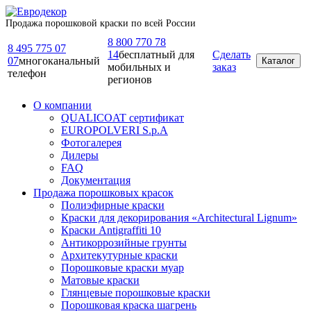
Продажа порошковой краски по всей России
8 800 770 78
8 495 775 07
14
бесплатный для
Сделать
07
многоканальный
Каталог
мобильных и
заказ
телефон
регионов
О компании
QUALICOAT сертификат
EUROPOLVERI S.p.A
Фотогалерея
Дилеры
FAQ
Документация
Продажа порошковых красок
Полиэфирные краски
Краски для декорирования «Architectural Lignum»
Краски Antigraffiti 10
Антикоррозийные грунты
Архитекутурные краски
Порошковые краски муар
Матовые краски
Глянцевые порошковые краски
Порошковая краска шагрень