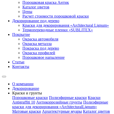
Порошковая краска Антик
Каталог цветов
Цены
Расчет стоимости порошковой краски
Декорирование под дерево
Краски для декорирования «Architectural Lignum»
Термопереводные пленки «SUBLITEX»
Покрытие
Окраска автомобиля
Окраска металла
Покраска под дерево
Окраска профилей
Порошковое напыление
Статьи
Контакты
О компании
Декорирование
Краски и грунты
Порошковые краски
Полиэфирные краски
Краски
Antigraffiti 10
Антикоррозийные грунты
Полиэфирные
краски для декорирования «ArchitecturalLignum»
Матовые краски
Архитектурные муары
Каталог цветов