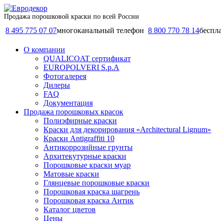
Продажа порошковой краски по всей России
8 495 775 07 07
многоканальный телефон
8 800 770 78 14
беспл
О компании
QUALICOAT сертификат
EUROPOLVERI S.p.A
Фотогалерея
Дилеры
FAQ
Документация
Продажа порошковых красок
Полиэфирные краски
Краски для декорирования «Architectural Lignum»
Краски Antigraffiti 10
Антикоррозийные грунты
Архитекутурные краски
Порошковые краски муар
Матовые краски
Глянцевые порошковые краски
Порошковая краска шагрень
Порошковая краска Антик
Каталог цветов
Цены