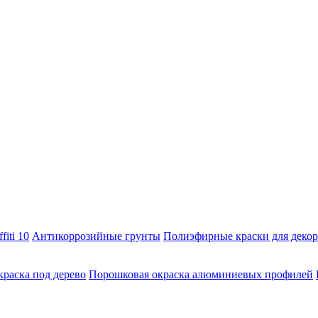
fiti 10
Антикоррозийные грунты
Полиэфирные краски для декори
раска под дерево
Порошковая окраска алюминиевых профилей