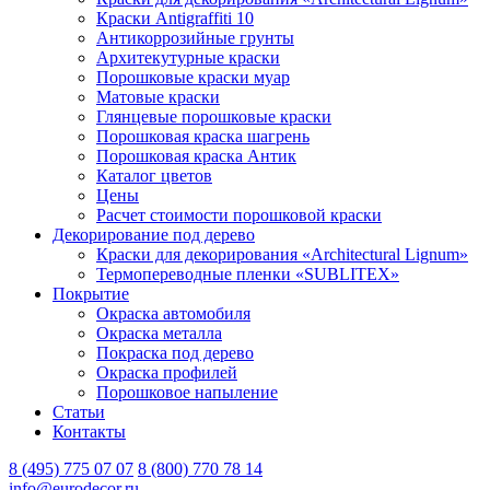
Краски Antigraffiti 10
Антикоррозийные грунты
Архитекутурные краски
Порошковые краски муар
Матовые краски
Глянцевые порошковые краски
Порошковая краска шагрень
Порошковая краска Антик
Каталог цветов
Цены
Расчет стоимости порошковой краски
Декорирование под дерево
Краски для декорирования «Architectural Lignum»
Термопереводные пленки «SUBLITEX»
Покрытие
Окраска автомобиля
Окраска металла
Покраска под дерево
Окраска профилей
Порошковое напыление
Статьи
Контакты
8 (495) 775 07 07
8 (800) 770 78 14
info@eurodecor.ru