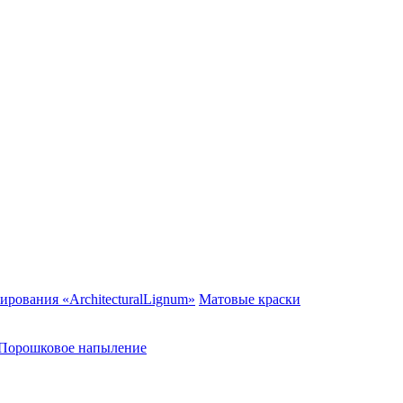
рования «ArchitecturalLignum»
Матовые краски
Порошковое напыление