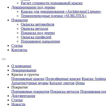
Расчет стоимости порошковой краски
Декорирование под дерево
Краски для декорирования «Architectural Lignum»
Термопереводные пленки «SUBLITEX»
Покрытие
Окраска автомобиля
Окраска металла
Покраска под дерево
Окраска профилей
Порошковое напыление
Статьи
Контакты
О компании
Декорирование
Краски и грунты
Порошковые краски
Полиэфирные краски
Краски Antigraf
Архитектурные муары
Каталог цветов
Цены
Покрытие
Порошковые покрытия
Покраска металла
Порошковая пок
Документация
Статьи
Новости