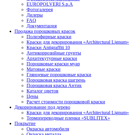
EUROPOLVERI S.p.A
Фотогалерея
Дилеры
FAQ
Документация
Продажа порошковых красок
Полиэфирные краски
Краски для декорирования «Architectural Lignum»
Краски Antigraffiti 10
Антикоррозийные грунты
Архитекутурные краски
Порошковые краски муар
Матовые краски
Глянцевые порошковые краски
Порошковая краска шагрень
Порошковая краска Антик
Каталог цветов
Цены
Расчет стоимости порошковой краски
Декорирование под дерево
Краски для декорирования «Architectural Lignum»
Термопереводные пленки «SUBLITEX»
Покрытие
Окраска автомобиля
Окраска металла