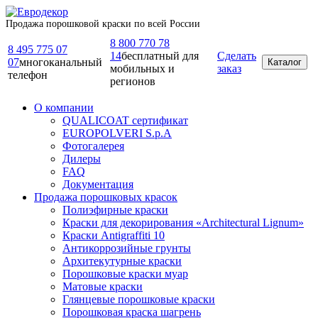
Продажа порошковой краски по всей России
8 800 770 78
8 495 775 07
14
бесплатный для
Сделать
07
многоканальный
Каталог
мобильных и
заказ
телефон
регионов
О компании
QUALICOAT сертификат
EUROPOLVERI S.p.A
Фотогалерея
Дилеры
FAQ
Документация
Продажа порошковых красок
Полиэфирные краски
Краски для декорирования «Architectural Lignum»
Краски Antigraffiti 10
Антикоррозийные грунты
Архитекутурные краски
Порошковые краски муар
Матовые краски
Глянцевые порошковые краски
Порошковая краска шагрень