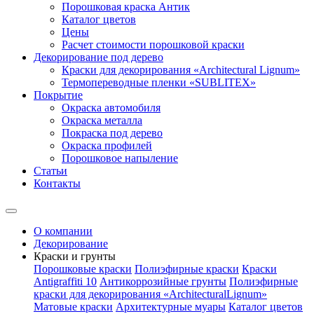
Порошковая краска Антик
Каталог цветов
Цены
Расчет стоимости порошковой краски
Декорирование под дерево
Краски для декорирования «Architectural Lignum»
Термопереводные пленки «SUBLITEX»
Покрытие
Окраска автомобиля
Окраска металла
Покраска под дерево
Окраска профилей
Порошковое напыление
Статьи
Контакты
О компании
Декорирование
Краски и грунты
Порошковые краски
Полиэфирные краски
Краски
Antigraffiti 10
Антикоррозийные грунты
Полиэфирные
краски для декорирования «ArchitecturalLignum»
Матовые краски
Архитектурные муары
Каталог цветов