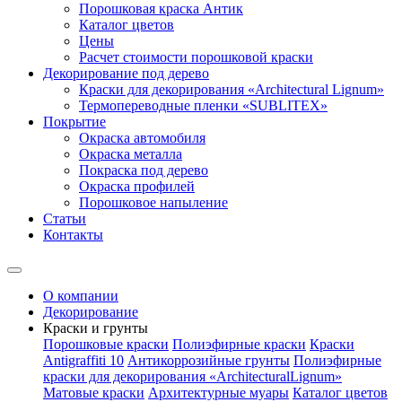
Порошковая краска Антик
Каталог цветов
Цены
Расчет стоимости порошковой краски
Декорирование под дерево
Краски для декорирования «Architectural Lignum»
Термопереводные пленки «SUBLITEX»
Покрытие
Окраска автомобиля
Окраска металла
Покраска под дерево
Окраска профилей
Порошковое напыление
Статьи
Контакты
О компании
Декорирование
Краски и грунты
Порошковые краски
Полиэфирные краски
Краски
Antigraffiti 10
Антикоррозийные грунты
Полиэфирные
краски для декорирования «ArchitecturalLignum»
Матовые краски
Архитектурные муары
Каталог цветов