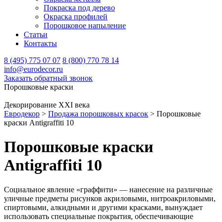
Покраска под дерево
Окраска профилей
Порошковое напыление
Статьи
Контакты
8 (495) 775 07 07
8 (800) 770 78 14
info@eurodecor.ru
Заказать обратный звонок
Порошковые краски
Декорирование XXI века
Евродекор
>
Продажа порошковых красок
>
Порошковые
краски Antigraffiti 10
Порошковые краски
Antigraffiti 10
Социальное явление «граффити» — нанесение на различные
уличные предметы рисунков акриловыми, нитроакриловыми,
спиртовыми, алкидными и другими красками, вынуждает
использовать специальные покрытия, обеспечивающие