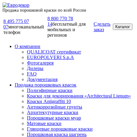
Продажа порошковой краски по всей России
8 800 770 78
8 495 775 07
14
бесплатный для
Сделать
07
многоканальный
Каталог
мобильных и
заказ
телефон
регионов
О компании
QUALICOAT сертификат
EUROPOLVERI S.p.A
Фотогалерея
Дилеры
FAQ
Документация
Продажа порошковых красок
Полиэфирные краски
Краски для декорирования «Architectural Lignum»
Краски Antigraffiti 10
Антикоррозийные грунты
Архитекутурные краски
Порошковые краски муар
Матовые краски
Глянцевые порошковые краски
Порошковая краска шагрень