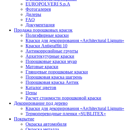
EUROPOLVERI S.p.A
Фотогалерея
Дилеры
FAQ
Документация
Продажа порошковых красок
Полиэфирные краски
Краски для декорирования «Architectural Lignum»
Краски Antigraffiti 10
Антикоррозийные грунты
Архитекутурные краски
Порошковые краски муар
Матовые краски
Глянцевые порошковые краски
Порошковая краска шагрень
Порошковая краска Антик
Каталог цветов
Цены
Расчет стоимости порошковой краски
Декорирование под дерево
Краски для декорирования «Architectural Lignum»
Термопереводные пленки «SUBLITEX»
Покрытие
Окраска автомобиля
Окраска металла