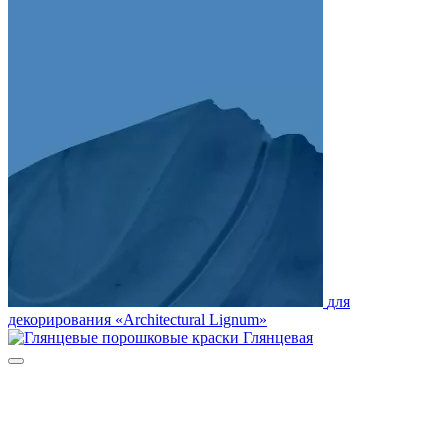
для
декорирования «Architectural Lignum»
Глянцевая