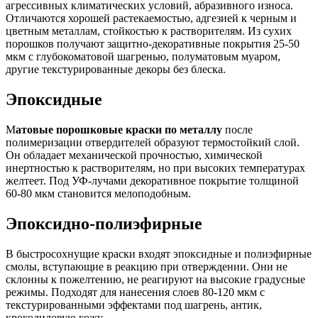
агрессивных климатических условий, абразивного износа.
Отличаются хорошей растекаемостью, адгезией к черным и
цветным металлам, стойкостью к растворителям. Из сухих
порошков получают защитно-декоративные покрытия 25-50
мкм с глубокоматовой шагренью, полуматовым муаром,
другие текстурированные декоры без блеска.
Эпоксидные
М
атовые порошковые краски по металлу
после
полимеризации отвердителей образуют термостойкий слой.
Он обладает механической прочностью, химической
инертностью к растворителям, но при высоких температурах
желтеет. Под УФ-лучами декоративное покрытие толщиной
60-80 мкм становится мелоподобным.
Эпоксидно-полиэфирные
В быстросохнущие краски входят эпоксидные и полиэфирные
смолы, вступающие в реакцию при отверждении. Они не
склонны к пожелтению, не реагируют на высокие градусные
режимы. Подходят для нанесения слоев 80-120 мкм с
текстурированными эффектами под шагрень, антик,
крокодиловую кожу.