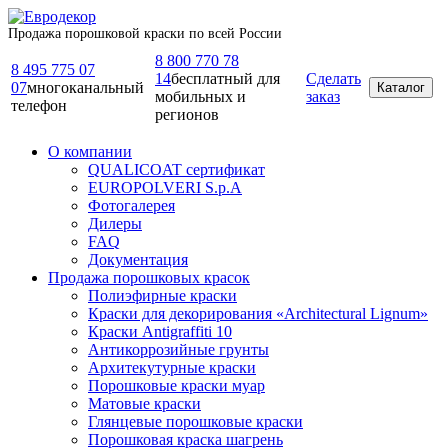
Продажа порошковой краски по всей России
8 800 770 78
8 495 775 07
14
бесплатный для
Сделать
07
многоканальный
Каталог
мобильных и
заказ
телефон
регионов
О компании
QUALICOAT сертификат
EUROPOLVERI S.p.A
Фотогалерея
Дилеры
FAQ
Документация
Продажа порошковых красок
Полиэфирные краски
Краски для декорирования «Architectural Lignum»
Краски Antigraffiti 10
Антикоррозийные грунты
Архитекутурные краски
Порошковые краски муар
Матовые краски
Глянцевые порошковые краски
Порошковая краска шагрень