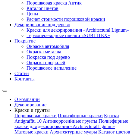
Порошковая краска Антик
Каталог цветов
Цены
Расчет стоимости порошковой краски
Декорирование под дерево
Краски для декорирования «Architectural Lignum»
Термопереводные пленки «SUBLITEX»
Покрытие
Окраска автомобиля
Окраска металла
Покраска под дерево
Окраска профилей
Порошковое напыление
Статьи
Контакты
О компании
Декорирование
Краски и грунты
Порошковые краски
Полиэфирные краски
Краски
Antigraffiti 10
Антикоррозийные грунты
Полиэфирные
краски для декорирования «ArchitecturalLignum»
Матовые краски
Архитектурные муары
Каталог цветов