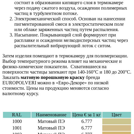
состоит в образовании кипящего слоя в термокамере
через подачу сжатого воздуха, осаждении полимерных
частиц в турбулентном потоке.
Электромеханический способ. Основан на нанесении
пигментированной смеси в электростатическом поле
или облаке заряженных частиц путем распыления.
Насыпание. Покрывающий слой формируют при
расплавке и осаждении мелкодисперсных частиц через
распылительный вибрирующий лоток с ситом.
Затем изделия помещают в термокамеру для полимеризации.
Выбор температурного режима влияет на механические и
физико-химические показатели. Схватившиеся на
поверхности частицы запекают при 140-160°С и 180 до 200°С.
Заказать
матовую порошковую краску
бренда
EUROPOLVERI можно в «Евро-Декоре» по низкой
стоимости. Цены на продукцию меняются согласно
валютному курсу.
RAL
Наименование
Цена € за 1 кг
Цвет
1000
Матовый ПЭ
6.777
1001
Матовый ПЭ
6.777