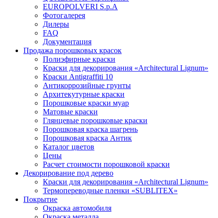
EUROPOLVERI S.p.A
Фотогалерея
Дилеры
FAQ
Документация
Продажа порошковых красок
Полиэфирные краски
Краски для декорирования «Architectural Lignum»
Краски Antigraffiti 10
Антикоррозийные грунты
Архитекутурные краски
Порошковые краски муар
Матовые краски
Глянцевые порошковые краски
Порошковая краска шагрень
Порошковая краска Антик
Каталог цветов
Цены
Расчет стоимости порошковой краски
Декорирование под дерево
Краски для декорирования «Architectural Lignum»
Термопереводные пленки «SUBLITEX»
Покрытие
Окраска автомобиля
Окраска металла