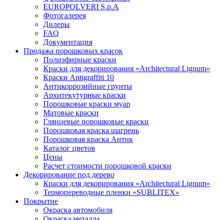
EUROPOLVERI S.p.A
Фотогалерея
Дилеры
FAQ
Документация
Продажа порошковых красок
Полиэфирные краски
Краски для декорирования «Architectural Lignum»
Краски Antigraffiti 10
Антикоррозийные грунты
Архитекутурные краски
Порошковые краски муар
Матовые краски
Глянцевые порошковые краски
Порошковая краска шагрень
Порошковая краска Антик
Каталог цветов
Цены
Расчет стоимости порошковой краски
Декорирование под дерево
Краски для декорирования «Architectural Lignum»
Термопереводные пленки «SUBLITEX»
Покрытие
Окраска автомобиля
Окраска металла