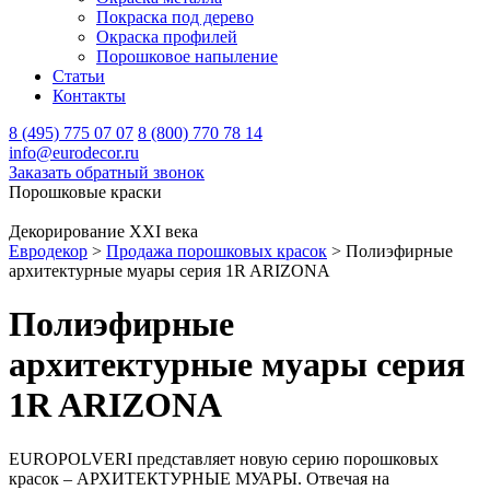
Покраска под дерево
Окраска профилей
Порошковое напыление
Статьи
Контакты
8 (495) 775 07 07
8 (800) 770 78 14
info@eurodecor.ru
Заказать обратный звонок
Порошковые краски
Декорирование XXI века
Евродекор
>
Продажа порошковых красок
>
Полиэфирные
архитектурные муары серия 1R ARIZONA
Полиэфирные
архитектурные муары серия
1R ARIZONA
EUROPOLVERI представляет новую серию порошковых
красок – АРХИТЕКТУРНЫЕ МУАРЫ. Отвечая на