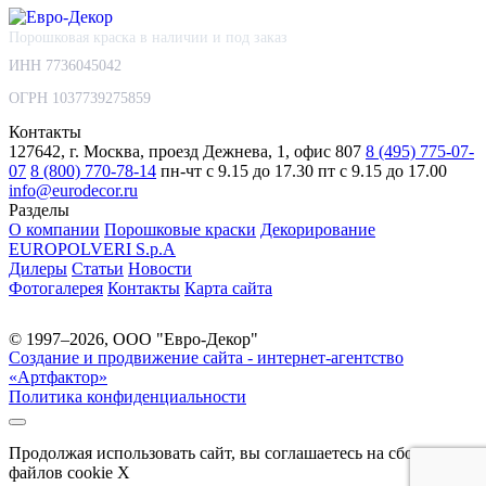
Порошковая краска в наличии и под заказ
ИНН 7736045042
ОГРН 1037739275859
Контакты
127642, г. Москва, проезд Дежнева, 1, офис 807
8 (495) 775-07-
07
8 (800) 770-78-14
пн-чт с 9.15 до 17.30
пт с 9.15 до 17.00
info@eurodecor.ru
Разделы
О компании
Порошковые краски
Декорирование
EUROPOLVERI S.p.A
Дилеры
Статьи
Новости
Фотогалерея
Контакты
Карта сайта
© 1997–2026, ООО "Евро-Декор"
Создание и продвижение сайта - интернет-агентство
«Артфактор»
Политика конфиденциальности
Продолжая использовать сайт, вы соглашаетесь на сбор
файлов cookie
X