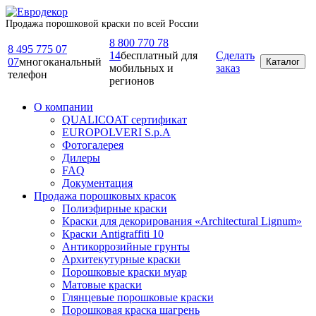
Продажа порошковой краски по всей России
8 800 770 78
8 495 775 07
14
бесплатный для
Сделать
07
многоканальный
Каталог
мобильных и
заказ
телефон
регионов
О компании
QUALICOAT сертификат
EUROPOLVERI S.p.A
Фотогалерея
Дилеры
FAQ
Документация
Продажа порошковых красок
Полиэфирные краски
Краски для декорирования «Architectural Lignum»
Краски Antigraffiti 10
Антикоррозийные грунты
Архитекутурные краски
Порошковые краски муар
Матовые краски
Глянцевые порошковые краски
Порошковая краска шагрень