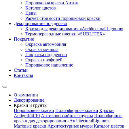
Порошковая краска Антик
Каталог цветов
Цены
Расчет стоимости порошковой краски
Декорирование под дерево
Краски для декорирования «Architectural Lignum»
Термопереводные пленки «SUBLITEX»
Покрытие
Окраска автомобиля
Окраска металла
Покраска под дерево
Окраска профилей
Порошковое напыление
Статьи
Контакты
О компании
Декорирование
Краски и грунты
Порошковые краски
Полиэфирные краски
Краски
Antigraffiti 10
Антикоррозийные грунты
Полиэфирные
краски для декорирования «ArchitecturalLignum»
Матовые краски
Архитектурные муары
Каталог цветов