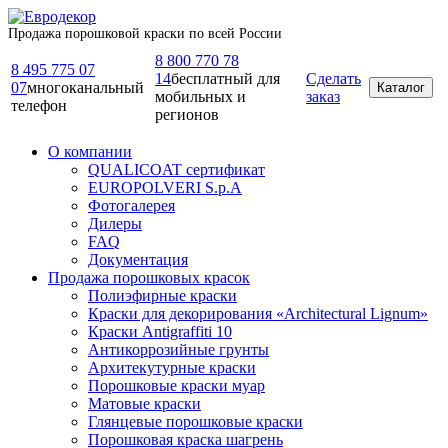
Продажа порошковой краски по всей России
8 800 770 78
8 495 775 07
14
бесплатный для
Сделать
07
многоканальный
Каталог
мобильных и
заказ
телефон
регионов
О компании
QUALICOAT сертификат
EUROPOLVERI S.p.A
Фотогалерея
Дилеры
FAQ
Документация
Продажа порошковых красок
Полиэфирные краски
Краски для декорирования «Architectural Lignum»
Краски Antigraffiti 10
Антикоррозийные грунты
Архитекутурные краски
Порошковые краски муар
Матовые краски
Глянцевые порошковые краски
Порошковая краска шагрень