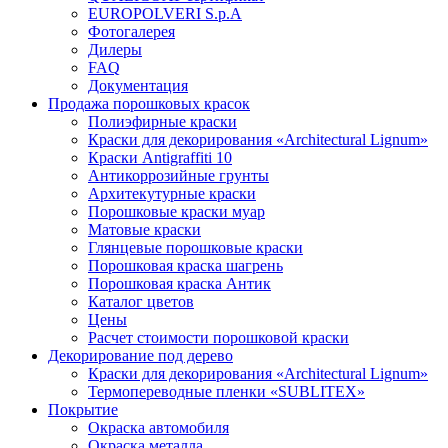
EUROPOLVERI S.p.A
Фотогалерея
Дилеры
FAQ
Документация
Продажа порошковых красок
Полиэфирные краски
Краски для декорирования «Architectural Lignum»
Краски Antigraffiti 10
Антикоррозийные грунты
Архитекутурные краски
Порошковые краски муар
Матовые краски
Глянцевые порошковые краски
Порошковая краска шагрень
Порошковая краска Антик
Каталог цветов
Цены
Расчет стоимости порошковой краски
Декорирование под дерево
Краски для декорирования «Architectural Lignum»
Термопереводные пленки «SUBLITEX»
Покрытие
Окраска автомобиля
Окраска металла