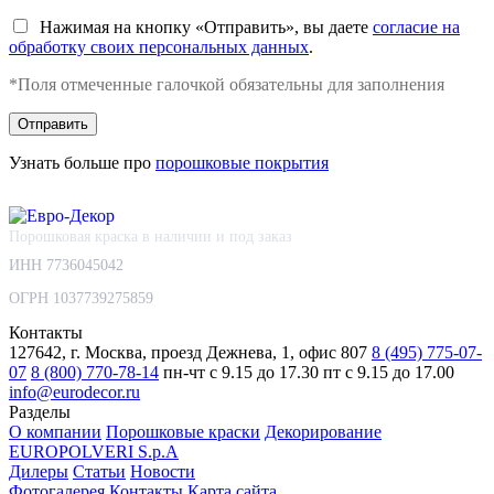
Нажимая на кнопку «Отправить», вы даете
согласие на
обработку своих персональных данных
.
*Поля отмеченные галочкой обязательны для заполнения
Узнать больше про
порошковые покрытия
Порошковая краска в наличии и под заказ
ИНН 7736045042
ОГРН 1037739275859
Контакты
127642, г. Москва, проезд Дежнева, 1, офис 807
8 (495) 775-07-
07
8 (800) 770-78-14
пн-чт с 9.15 до 17.30
пт с 9.15 до 17.00
info@eurodecor.ru
Разделы
О компании
Порошковые краски
Декорирование
EUROPOLVERI S.p.A
Дилеры
Статьи
Новости
Фотогалерея
Контакты
Карта сайта