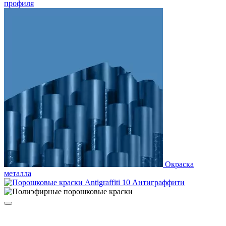
профиля
Окраска
металла
Антиграффити