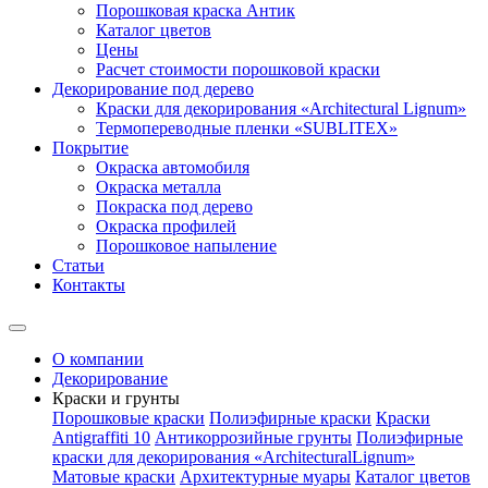
Порошковая краска Антик
Каталог цветов
Цены
Расчет стоимости порошковой краски
Декорирование под дерево
Краски для декорирования «Architectural Lignum»
Термопереводные пленки «SUBLITEX»
Покрытие
Окраска автомобиля
Окраска металла
Покраска под дерево
Окраска профилей
Порошковое напыление
Статьи
Контакты
О компании
Декорирование
Краски и грунты
Порошковые краски
Полиэфирные краски
Краски
Antigraffiti 10
Антикоррозийные грунты
Полиэфирные
краски для декорирования «ArchitecturalLignum»
Матовые краски
Архитектурные муары
Каталог цветов