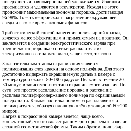
поверхность и равномерно на ней удерживается. Излишки
просыпаются и удаляются в рекуператор. Исходя из этого,
происходит максимальная экономия порошка, достигающая
96-98%. То есть не происходит загрязнение окружающей
среды и в то же время экономия финансов.
Трибостатический способ нанесения полиэфирной краски,
является менее эффективным и применяемым на практике. Он
заключается в создании электростатического заряда при
трении частиц порошка о стенки распылителя из
электризующего типа материала, чаще всего, тефлона.
Заключительным этапом окрашивания является
полимеризация слоя краски на основе полиэфира. Для этого
достаточно выдержать окрашиваемую деталь в камере с
температурой около 180÷190 градусов Цельсия в течение 20-
30 минут, в зависимости от типа окрашиваемого изделия. По
сути, это простое расплавление порошка и растекание
расплава полиэфирсодержащего полимера по окрашиваемой
поверхности. Каждая частичка полимера расплавляется и
полимеризуется, образуя сплошную плёнку толщиной 60÷200
микрон.
Нагрев в покрасочной камере ведется, чаще всего,
конвективный, что позволяет равномерно прогревать изделие
сложной геометрической формы. Таким образом, полиэфир