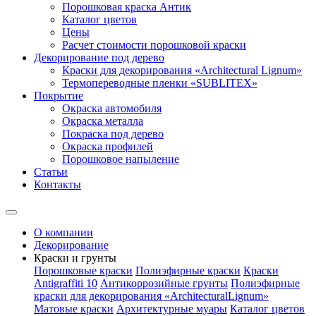
Порошковая краска Антик
Каталог цветов
Цены
Расчет стоимости порошковой краски
Декорирование под дерево
Краски для декорирования «Architectural Lignum»
Термопереводные пленки «SUBLITEX»
Покрытие
Окраска автомобиля
Окраска металла
Покраска под дерево
Окраска профилей
Порошковое напыление
Статьи
Контакты
О компании
Декорирование
Краски и грунты
Порошковые краски
Полиэфирные краски
Краски
Antigraffiti 10
Антикоррозийные грунты
Полиэфирные
краски для декорирования «ArchitecturalLignum»
Матовые краски
Архитектурные муары
Каталог цветов