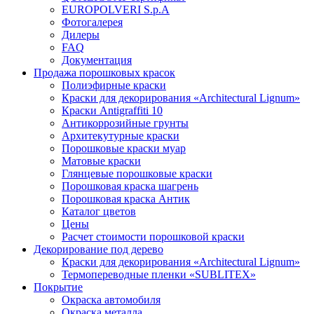
EUROPOLVERI S.p.A
Фотогалерея
Дилеры
FAQ
Документация
Продажа порошковых красок
Полиэфирные краски
Краски для декорирования «Architectural Lignum»
Краски Antigraffiti 10
Антикоррозийные грунты
Архитекутурные краски
Порошковые краски муар
Матовые краски
Глянцевые порошковые краски
Порошковая краска шагрень
Порошковая краска Антик
Каталог цветов
Цены
Расчет стоимости порошковой краски
Декорирование под дерево
Краски для декорирования «Architectural Lignum»
Термопереводные пленки «SUBLITEX»
Покрытие
Окраска автомобиля
Окраска металла