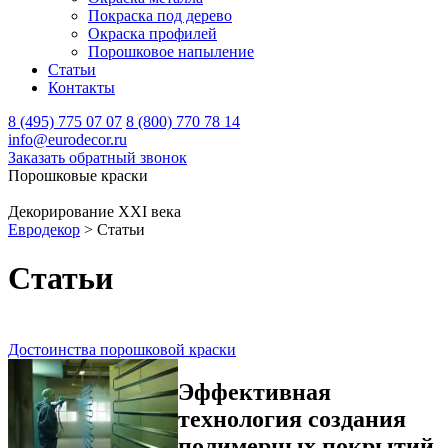
Покраска под дерево
Окраска профилей
Порошковое напыление
Статьи
Контакты
8 (495) 775 07 07
8 (800) 770 78 14
info@eurodecor.ru
Заказать обратный звонок
Порошковые краски
Декорирование XXI века
Евродекор
>
Статьи
Статьи
Достоинства порошковой краски
Эффективная
технология создания
полимерных покрытий