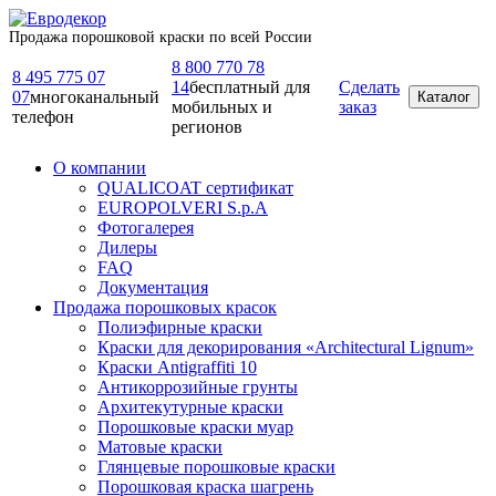
Продажа порошковой краски по всей России
8 800 770 78
8 495 775 07
14
бесплатный для
Сделать
07
многоканальный
Каталог
мобильных и
заказ
телефон
регионов
О компании
QUALICOAT сертификат
EUROPOLVERI S.p.A
Фотогалерея
Дилеры
FAQ
Документация
Продажа порошковых красок
Полиэфирные краски
Краски для декорирования «Architectural Lignum»
Краски Antigraffiti 10
Антикоррозийные грунты
Архитекутурные краски
Порошковые краски муар
Матовые краски
Глянцевые порошковые краски
Порошковая краска шагрень